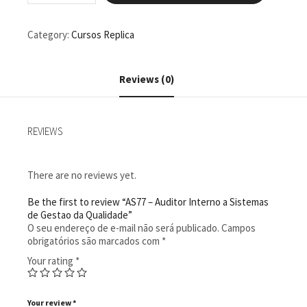
Auditor
Interno
a
Category:
Cursos Replica
Sistemas
de
Gestao
Reviews (0)
da
Qualidade
quantity
REVIEWS
There are no reviews yet.
Be the first to review “AS77 – Auditor Interno a Sistemas
de Gestao da Qualidade”
O seu endereço de e-mail não será publicado.
Campos
obrigatórios são marcados com
*
Your rating
*
Your review
*