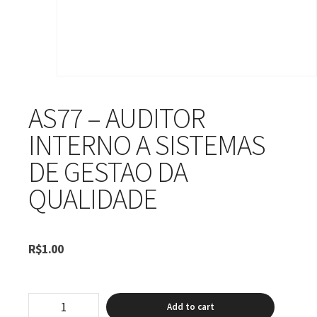
AS77 – AUDITOR
INTERNO A SISTEMAS
DE GESTAO DA
QUALIDADE
R$
1.00
AS77
Add to cart
-