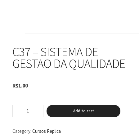
C37 – SISTEMA DE
GESTAO DA QUALIDADE
R$
1.00
C37
Add to cart
-
Sistema
de
Gestao
Category:
Cursos Replica
da